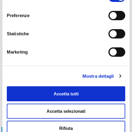
consenso
Preferenze
Statistiche
Marketing
Mostra dettagli
Un giorno nella Sila Piccola dal Reventino
Lamezia Terme,
1 giorno
Accetta tutti
Province of
Catanzaro, Italy
Accetta selezionati
€145,00
Rifiuta
In Evidenza