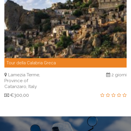
Tour della Calabria Greca
Lamezia Terme,
2 giorni
Province of
Catanzaro, Italy
€300,00