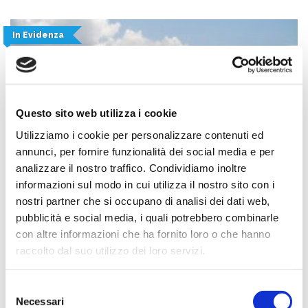
In Evidenza
Questo sito web utilizza i cookie
Utilizziamo i cookie per personalizzare contenuti ed
annunci, per fornire funzionalità dei social media e per
analizzare il nostro traffico. Condividiamo inoltre
informazioni sul modo in cui utilizza il nostro sito con i
nostri partner che si occupano di analisi dei dati web,
pubblicità e social media, i quali potrebbero combinarle
Escursione di 1 giorno fra natura, cultura e sculture
con altre informazioni che ha fornito loro o che hanno
Lamezia Terme
1 giorno
raccolto dal suo utilizzo dei loro servizi.
€140,00
Selezione
Necessari
del